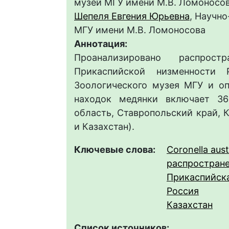
музей МГУ имени М.В. Ломоносо
Шепеля Евгения Юрьевна
, Научн
МГУ имени М.В. Ломоносова
Аннотация:
Проанализировано распрос
Прикаспийской низменности
Зоологического музея МГУ и о
находок медянки включает 36
область, Ставропольский край, 
и Казахстан).
Ключевые слова:
Coronella aust
распростран
Прикаспийск
Россия
Казахстан
Список источников: