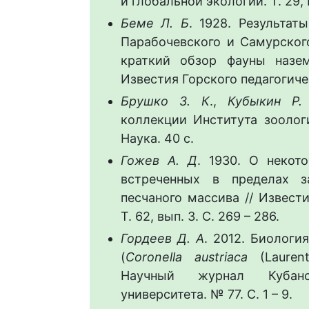
и глобальной экологии. Т. 29, №
Беме Л. Б
. 1928. Результат
Парабочевского и Самурског
краткий обзор фауны назе
Известия Горского педагогическ
Брушко З. К
.,
Кубыкин Р.
коллекции Института зоолог
Наука. 40 с.
Гожев А. Д
. 1930. О некот
встреченных в пределах за
песчаного массива // Извест
Т. 62, вып. 3. С. 269 – 286.
Гордеев Д. А
. 2012. Биолог
(
Coronella austriaca
(Laurent
Научный журнал Кубанск
университета. № 77. С. 1 – 9.