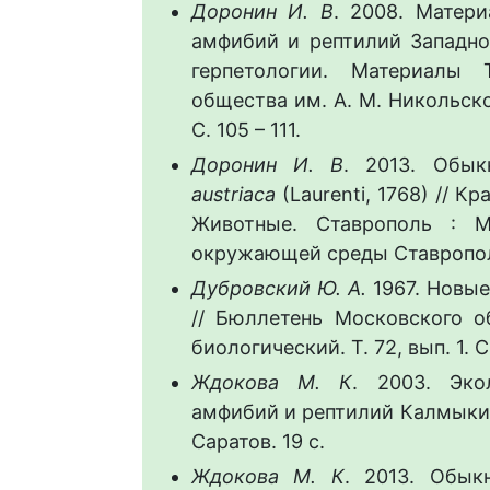
Доронин И. В
. 2008. Матер
амфибий и рептилий Западно
герпетологии. Материалы Т
общества им. А. М. Никольско
C. 105 – 111.
Доронин И. В
. 2013. Обы
austriaca
(Laurenti, 1768) // К
Животные. Ставрополь : 
окружающей среды Ставрополь
Дубровский Ю. А.
1967. Новые
// Бюллетень Московского о
биологический. Т. 72, вып. 1. C.
Ждокова М. К
. 2003. Эко
амфибий и рептилий Калмыкии 
Саратов. 19 с.
Ждокова М. К
. 2013. Обык