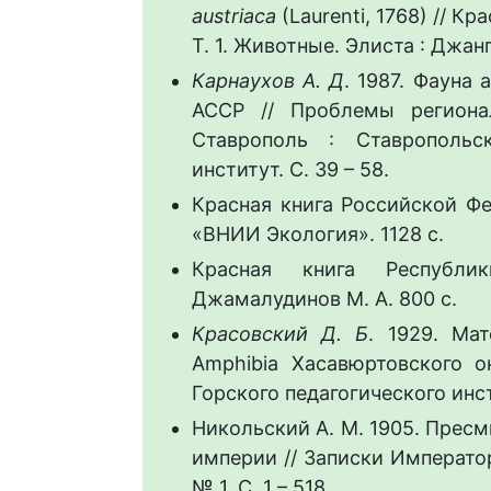
austriaca
(Laurenti, 1768) // К
Т. 1. Животные. Элиста : Джанга
Карнаухов А. Д
. 1987. Фауна
АССР // Проблемы региона
Ставрополь : Ставропольск
институт. С. 39 – 58.
Красная книга Российской Фе
«ВНИИ Экология». 1128 с.
Красная книга Республи
Джамалудинов М. А. 800 с.
Красовский Д. Б
. 1929. Ма
Amphibia Хасавюртовского о
Горского педагогического инсти
Никольский А. М. 1905. Пре
империи // Записки Императорс
№ 1. С. 1 – 518.