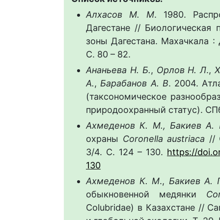
Алхасов М. М
. 1980. Расп
Дагестане // Биологическая
зоны Дагестана. Махачкала :
С. 80 – 82.
Ананьева Н. Б.
,
Орлов Н. Л
.,
Х
А.
,
Барабанов А. В
. 2004. Ат
(таксономическое разнообраз
природоохранный статус). СПб
Ахмеденов К. М., Бакиев А. 
охраны
Coronella austriaca
// 
3/4. С. 124 – 130.
https://doi
130
Ахмеденов К. М
.,
Бакиев А. 
обыкновенной медянки
Co
Colubridae) в Казахстане // 