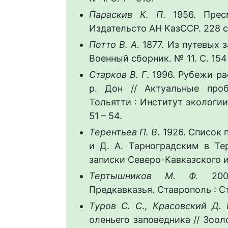
Параскив К. П
. 1956. Пре
Издательсто АН КазССР. 228 с
Потто В. А
. 1877. Из путевых з
Военный сборник. № 11. С. 154 
Старков В. Г
. 1996. Рубежи р
р. Дон // Актуальные проб
Тольятти : Институт экологии
51 – 54.
Терентьев П. В
. 1926. Список
и Д. А. Тарноградским в Те
записки Северо-Кавказского ин-
Тертышников М. Ф.
2002
Предкавказья. Ставрополь : С
Туров С. С
.,
Красовский Д. 
оленьего заповедника // Зооло