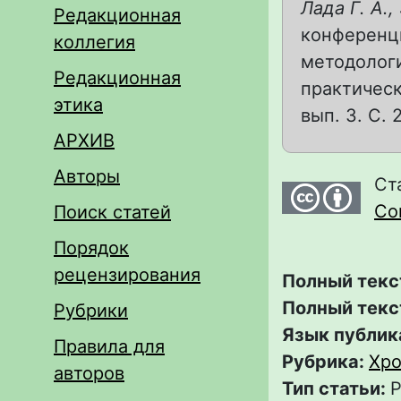
Лада Г. А.,
Редакционная
конференци
коллегия
методологи
Редакционная
практическ
этика
вып. 3. С. 
АРХИВ
Авторы
Ст
Com
Поиск статей
Порядок
рецензирования
Полный текс
Полный текс
Рубрики
Язык публик
Правила для
Рубрика:
Хро
авторов
Тип статьи:
Р