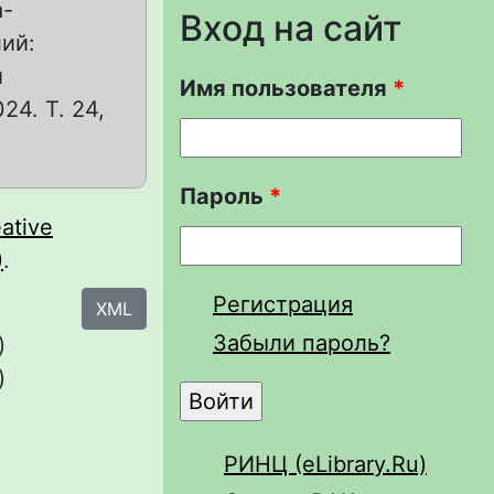
а-
Вход на сайт
ий:
и
Имя пользователя
*
4. Т. 24,
Пароль
*
ative
)
.
Регистрация
XML
Забыли пароль?
)
)
РИНЦ (eLibrary.Ru)