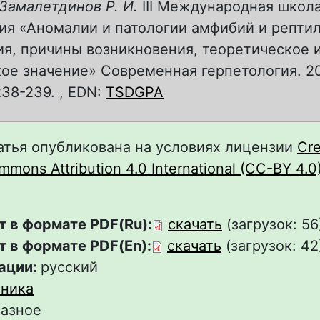
 Замалетдинов Р. И.
III Международная школ
я «Аномалии и патологии амфибий и рептил
я, причины возникновения, теоретическое 
ое значение» Современная герпетология. 202
238-239. , EDN:
TSDGPA
атья опубликована на условиях лицензии
Cre
mons Attribution 4.0 International (CC-BY 4.0
т в формате PDF(Ru):
скачать
(загрузок: 56
т в формате PDF(En):
скачать
(загрузок: 42
ации:
русский
ника
азное