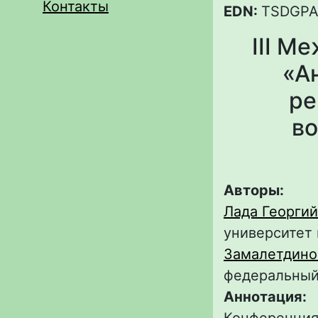
Контакты
EDN:
TSDGP
III М
«А
ре
во
Авторы:
Лада Георги
университет 
Замалетдино
федеральный
Аннотация: