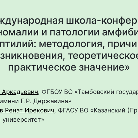
A
еждународная школа-конфе
номалии и патологии амфиби
птилий: методология, прич
зникновения, теоретическо
практическое значение»
й Аркадьевич
, ФГБОУ ВО «Тамбовский госуд
имени Г.Р. Державина»
в Ренат Ирекович
, ФГАОУ ВО «Казанский (П
 университет»