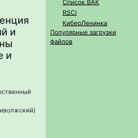
Список ВАК
RSCI
ренция
КиберЛенинка
й и
Популярные загрузки
ины
файлов
е и
арственный
риволжский)