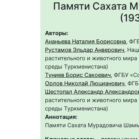
Памяти Сахата 
(19
Авторы:
Ананьева Наталия Борисовна
, ФГ
Рустамов Эльдар Анверович
, На
растительного и животного мир
среды Туркменистана)
Туниев Борис Сакоевич
, ФГБУ «С
Орлов Николай Люцианович
, ФГ
Шестопал Александр Александро
растительного и животного мир
среды Туркменистана)
Аннотация:
Памяти Сахата Мурадовича Шам