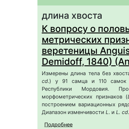
длина хвоста
К вопросу о полов
метрических призн
веретеницы Anguis 
Demidoff, 1840) (An
Измерены длина тела без хвост
cd
.) у 91 самца и 110 само
Республики Мордовия. Про
морфометрических признаков (
построением вариационных рядо
Диапазон изменчивости
L
. и
L. cd
Подробнее
о К вопросу о половы