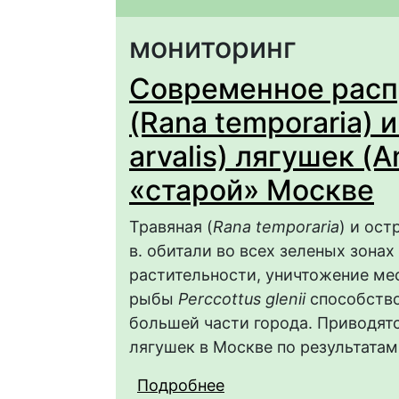
мониторинг
Современное расп
(Rana temporaria) 
arvalis) лягушек (A
«старой» Москве
Травяная (
Rana temporaria
) и ост
в. обитали во всех зеленых зон
растительности, уничтожение ме
рыбы
Perccottus glenii
способство
большей части города. Приводят
лягушек в Москве по результатам
Подробнее
о Современное распро