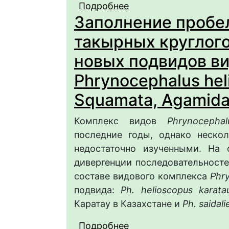
Подробнее
о Морфологическая ха
Заполнение пробел
Laurenti, 1768 (Colubr
России
такырных круглого
новых подвидов в
Phrynocephalus heli
Squamata, Agamida
Комплекс видов
Phrynocephal
последние годы, однако неско
недостаточно изученными. На 
дивергенции последовательносте
составе видового комплекса
Phr
подвида:
Ph. helioscopus karata
Каратау в Казахстане и
Ph. saidali
Подробнее
о Заполнение пробело