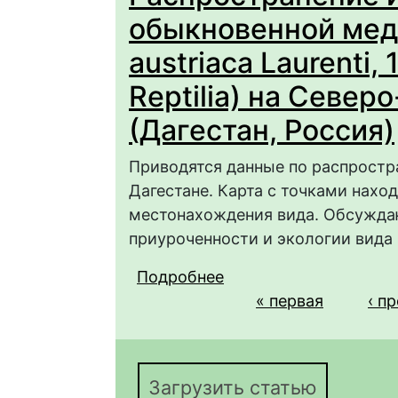
обыкновенной медян
austriaca Laurenti, 
Reptilia) на Север
(Дагестан, Россия)
Приводятся данные по распрост
Дагестане. Карта с точками нахо
местонахождения вида. Обсужда
приуроченности и экологии вида 
Подробнее
о Распространение и 
Страницы
austriaca austriaca Lau
« первая
‹ п
Востоке Кавказа (Даг
Загрузить статью