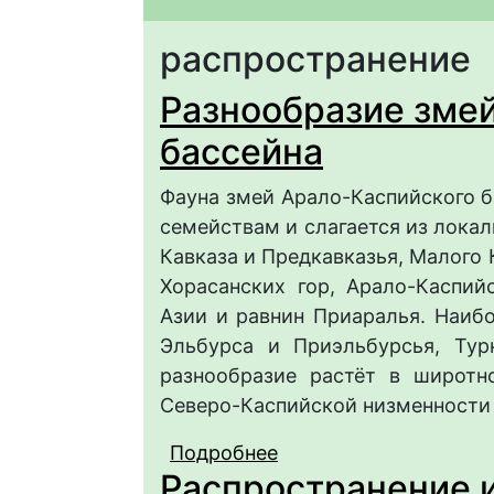
распространение
Разнообразие зме
бассейна
Фауна змей Арало-Каспийского б
семействам и слагается из лока
Кавказа и Предкавказья, Малого 
Хорасанских гор, Арало-Каспий
Азии и равнин Приаралья. Наи
Эльбурса и Приэльбурсья, Тур
разнообразие растёт в широтн
Северо-Каспийской низменности 
Подробнее
о Разнообразие змей
Распространение и