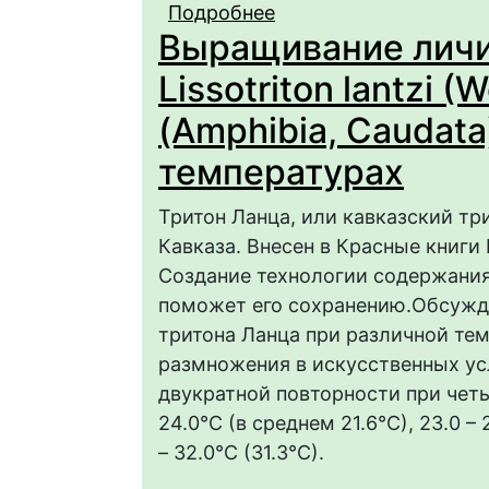
Подробнее
о Видовые особеннос
Выращивание личи
развитие палеарктиче
Anura)
Lissotriton lantzi (W
(Amphibia, Caudat
температурах
Тритон Ланца, или кавказский трит
Кавказа. Внесен в Красные книг
Создание технологии содержания
поможет его сохранению.Обсужд
тритона Ланца при различной те
размножения в искусственных ус
двукратной повторности при чет
24.0°C (в среднем 21.6°C), 23.0 – 2
– 32.0°C (31.3°C).