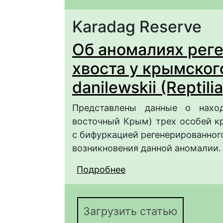
Karadag Reserve
Об аномалиях реге
хвоста у крымского
danilewskii (Reptili
Представлены данные о наход
восточный Крым) трех особей к
с бифуркацией регенерированног
возникновения данной аномалии.
Подробнее
о Об аномалиях реге
геккона, Mediodactylus 
Загрузить статью