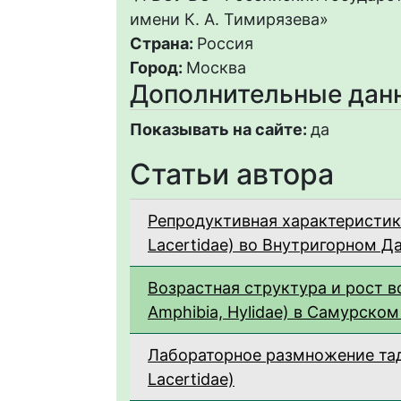
имени К. А. Тимирязева»
Страна:
Россия
Город:
Москва
Дополнительные дан
Показывать на сайте:
да
Статьи автора
Репродуктивная характеристика 
Lacertidae) во Внутригорном Д
Возрастная структура и рост во
Amphibia, Hylidae) в Самурско
Лабораторное размножение таджи
Lacertidae)