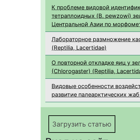
К проблеме видовой идентифика
тетраплоидных (B. pewzowi) зел
Центральной Азии по морфоме
Лабораторное размножение кас
(Reptilia, Lacertidae)
О повторной откладке яиц у з
(Chlorogaster) (Reptilia, Lacertid
Видовые особенности воздейст
развитие палеарктических жаб 
Загрузить статью