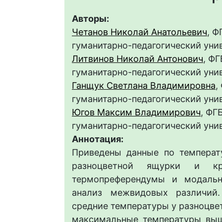
Авторы:
Четанов Николай Анатольевич
, 
гуманитарно-педагогический уни
Литвинов Николай Антонович
, Ф
гуманитарно-педагогический уни
Ганщук Светлана Владимировна
,
гуманитарно-педагогический уни
Югов Максим Владимирович
, ФГ
гуманитарно-педагогический уни
Аннотация:
Приведены данные по температ
разноцветной ящурки и круг
термопреферендумы и модальн
анализ межвидовых различий
средние температуры у разноцве
максимальные температуры выш