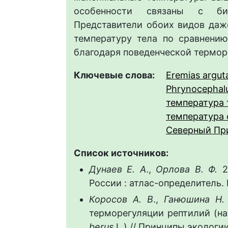
особенности связаны с био
Представители обоих видов даж
температуру тела по сравнени
благодаря поведенческой термор
Ключевые слова:
Eremias argut
Phrynocephalu
температура 
температура 
Северный Пр
Список источников:
Дунаев Е. А
.,
Орлова В. Ф.
2
России : атлас-определитель. М
Коросов А. В
.,
Ганюшина Н.
терморегуляции рептилий (н
berus
L.) // Принципы экологии.