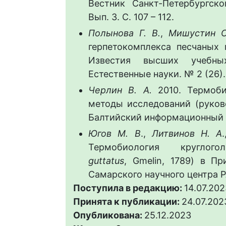
Вестник Санкт-Петербургско
Вып. 3. С. 107 – 112.
Полынова Г. В.
,
Мишустин С
герпетокомплекса песчаных 
Известия высших учебны
Естественные науки. № 2 (26). 
Черлин В. А.
2010. Термоби
методы исследований (руково
Балтийский информационный ц
Югов М. В
.,
Литвинов Н. А
.
Термобиология круглогол
guttatus
, Gmelin, 1789) в П
Самарского научного центра РАН
Поступила в редакцию:
14.07.202
Принята к публикации:
24.07.202
Опубликована:
25.12.2023