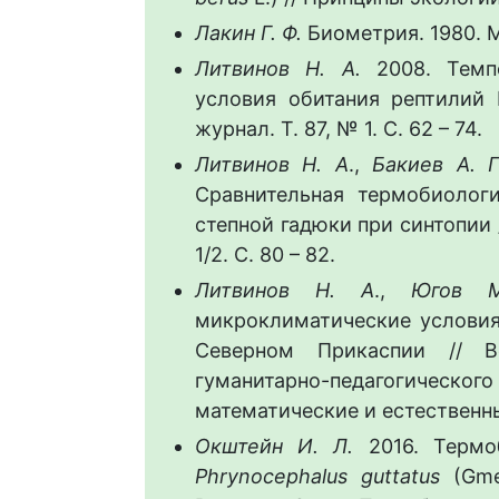
Лакин Г. Ф.
Биометрия. 1980. М
Литвинов Н. А.
2008. Темп
условия обитания рептилий 
журнал. Т. 87, № 1. С. 62 – 74.
Литвинов Н. А
.,
Бакиев А. 
Сравнительная термобиолог
степной гадюки при синтопии /
1/2. С. 80 – 82.
Литвинов Н. А
.,
Югов 
микроклиматические условия
Северном Прикаспии // Ве
гуманитарно-педагогическо
математические и естественные
Окштейн И. Л.
2016. Термоб
Phrynocephalus guttatus
(Gmel