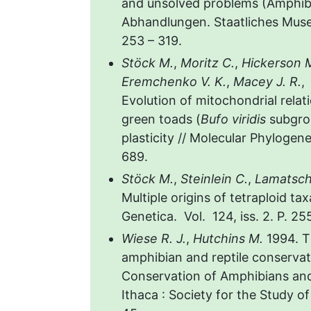
and unsolved problems (Amphibia
Abhandlungen. Staatliches Museu
253 – 319.
Stöck M.
,
Moritz C.
,
Hickerson 
Eremchenko V. K.
,
Macey J. R.
Evolution of mitochondrial rela
green toads (
Bufo viridis
subgrou
plasticity // Molecular Phylogenet
689.
Stöck M.
,
Steinlein C.
,
Lamatsch
Multiple origins of tetraploid ta
Genetica. Vol. 124, iss. 2. P. 25
Wiese R. J.
,
Hutchins M.
1994. T
amphibian and reptile conserva
Conservation of Amphibians and 
Ithaca : Society for the Study of