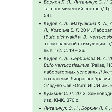
Боркин Л. Я.
,
Литвинчук С. Н.
таксономический состав // Тр. 
541.
Кидов А. А.
,
Матушкина К. А.
,
Л.
,
Коврина Е. Г.
2014. Лабора
(
Bufo
eichwaldi
и
B
.
verrucosi
гормональной стимуляции //
вып. 1/2. С. 19 – 26.
Кидов А. А.
,
Сербинова И. А.
2
Bufo
verrucosissimus
(Pallas, [
лабораторных условиях // Ак
сохранения биоразнообразия 
: Изд-во Сев.-Осет. ИГСИ им. В.
Кузьмин С. Л.
2012. Земноводн
изд. КМК. 370 с.
Литвинчук С. Н.
,
Боркин Л. Я.
,