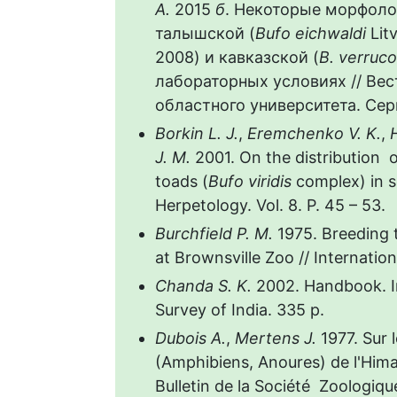
А.
2015
б
. Некоторые морфоло
талышской (
Bufo
eichwaldi
Litv
2008) и кавказской (
B
.
verruco
лабораторных условиях // Ве
областного университета. Сери
Borkin
L
.
J
.
,
Eremchenko
V
.
K
.
,
J
.
M
.
2001. On the distribution of
toads (
Bufo viridis
complex) in s
Herpetology. Vol. 8. P. 45 – 53.
Burchfield P. M.
1975. Breeding
at Brownsville Zoo // Internation
Chanda S. K.
2002. Handbook. In
Survey of India. 335 p.
Dubois A.
,
Mertens J.
1977. Sur
(Amphibiens, Anoures) de l'Hima
Bulletin de la Société Zoologi