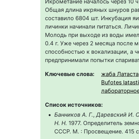
Икрометание началось через 10 ч
Общая длина икряных шнуров равн
составило 6804 шт. Инкубация яиц
личинки начинали питаться. Личи
Молодь при выходе из воды имела 
0.4 г. Уже через 2 месяца после
способностью к вокализации, а 
предпринимали попытки спариват
Ключевые слова:
жаба Латаста
Bufotes latasti
лабораторное
Список источников:
Банников А. Г.
,
Даревский И. С
Н. Н.
1977. Определитель зем
СССР. М. : Просвещение. 415 с