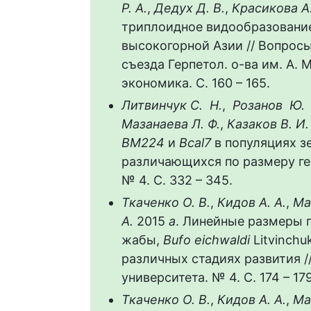
Р. А.
,
Дедух Д. В.
,
Красикова А.
триплоидное видообразовани
высокогорной Азии // Вопросы
съезда Герпетол. о-ва им. А. 
экономика. С. 160 – 165.
Литвинчук С. Н.
,
Розанов Ю
Мазанаева Л. Ф.
,
Казаков В. И
BM
224
и
Bcal
7
в популяциях з
различающихся по размеру ген
№ 4. С. 332 – 345.
Ткаченко О. В.
,
Кидов А. А.
,
Ма
А.
2015
а
. Линейные размеры 
жабы,
Bufo
eich
waldi
Litvinchuk
различных стадиях развития /
университета. № 4. С. 174 – 179
Ткаченко О. В.
,
Кидов А. А.
,
Ма