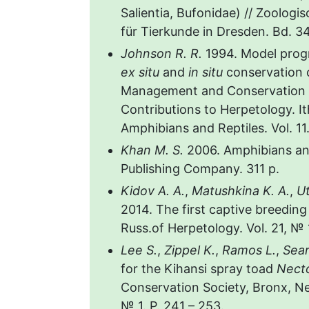
Salientia, Bufonidae) // Zoolog
für Tierkunde in Dresden. Bd. 34
Johnson R. R.
1994. Model prog
ex situ
and
in situ
conservation o
Management and Conservation o
Contributions to Herpetology. It
Amphibians and Reptiles. Vol. 11
Khan M. S.
2006. Amphibians and
Publishing Company. 311 p.
Kidov A. A.
,
Matushkina K. A.
,
Ut
2014. The first captive breeding
Russ.of Herpetology. Vol. 21, № 1
Lee S.
,
Zippel K.
,
Ramos L.
,
Sear
for the Kihansi spray toad
Nect
Conservation Society, Bronx, Ne
№ 1. P. 241 – 253.