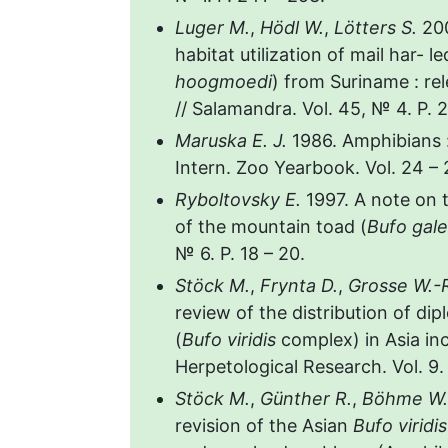
Luger M.
,
Hödl W.
,
Lötters S.
200
habitat utilization of mail har- 
hoogmoedi
) from Suriname : re
// Salamandra. Vol. 45, № 4. P. 2
Maruska E. J.
1986. Amphibians 
Intern. Zoo Yearbook. Vol. 24 – 2
Ryboltovsky E.
1997. A note on
of the mountain toad (
Bufo gale
№ 6. P. 18 – 20.
Stöck M.
,
Frynta D.
,
Grosse W.-
review of the distribution of dip
(
Bufo viridis
complex) in Asia in
Herpetological Research. Vol. 9. 
Stöck M.
,
Günther R.
,
Böhme W
revision of the Asian
Bufo viridi