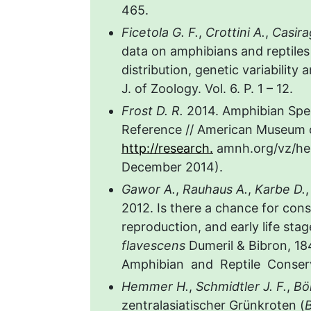
465.
Ficetola G. F.
,
Crottini A.
,
Casira
data on amphibians and reptiles
distribution, genetic variabilit
J. of Zoology. Vol. 6. P. 1 – 12.
Frost D. R.
2014. Amphibian Spec
Reference // American Museum of
http://research.
amnh.org/vz/her
December 2014).
Gawor A.
,
Rauhaus A.
,
Karbe D.
2012. Is there a chance for con
reproduction, and early life sta
flavescens
Dumeril & Bibron, 18
Amphibian and Reptile Conservat
Hemmer H.
,
Schmidtler J. F.
,
Bö
zentralasiatischer Grünkroten (
B