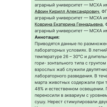
аграрный университет — МСХА им
Африн Кирилл Александрович
, Ф
аграрный университет — МСХА им
Коврина Екатерина Геннадьевна
,
аграрный университет — МСХА им
Аннотация:
Приводятся данные по размноже
лабораторных условиях. В летни
температуре 26 – 30°C и длитель
гори- зонтального типа с грунто
взрослых жаб служили двупятни
лабораторного разведения. В тече
марта животных содержали при те
48% и естественном освещении. 
переносили в аквариум с уровнем
сушу. Нерест стимулировали дву