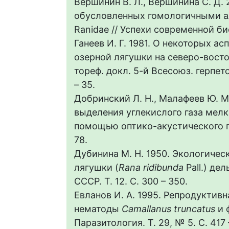
Вершинин В. Л., Вершинина С. Д.
обусловленных гомологичными а
Ranidae // Успехи современной био
Ганеев И. Г. 1981. О некоторых 
озерной лягушки на северо-восток
тореф. докл. 5-й Всесоюз. герпетол
– 35.
Добринский Л. Н., Малафеев Ю. М
выделения углекислого газа ме
помощью оптико-акустического газ
78.
Дубинина М. Н. 1950. Экологиче
лягушки (
Rana ridibunda
Pall.) дел
СССР. Т. 12. C. 300 – 350.
Евланов И. А. 1995. Репродуктив
нематоды
Сamallanus truncatus
и 
Паразитология. Т. 29, № 5. C. 417 