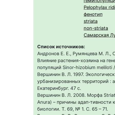
гемипопуляц
Pelophylax ri
фенотип
striata
non-striata
Самарская Л
Список источников:
Андронов Е. Е., Румянцева М. Л., С
Влияние растения-хозяина на ге
популяций Sinor-hizobium meliloti /
Вершинин В. Л. 1997. Экологичес
урбанизированных территорий : ав
Екатеринбург. 47 с.
Вершинин В. Л. 2008. Морфа Stria
Anura) – причины адап-тивности 
биологии. Т. 69, № 1. С. 65 – 71.