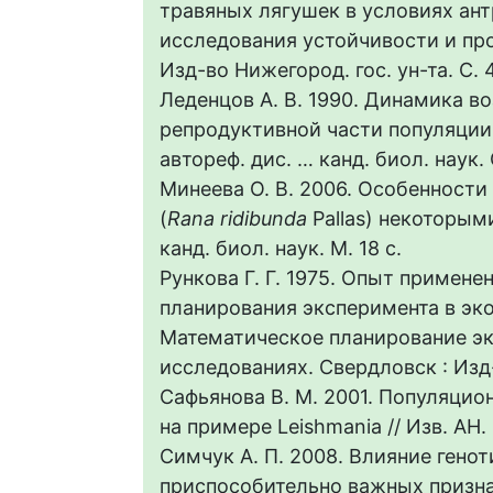
травяных лягушек в условиях ант
исследования устойчивости и про
Изд-во Нижегород. гос. ун-та. С. 4
Леденцов А. В. 1990. Динамика в
репродуктивной части популяции
автореф. дис. … канд. биол. наук.
Минеева О. В. 2006. Особенност
(
Rana ridibunda
Pallas) некоторым
канд. биол. наук. М. 18 с.
Рункова Г. Г. 1975. Опыт примен
планирования эксперимента в эко
Математическое планирование эк
исследованиях. Свердловск : Изд-
Сафьянова В. М. 2001. Популяцио
на примере Leishmania // Изв. АН. 
Симчук А. П. 2008. Влияние гено
приспособительно важных призна