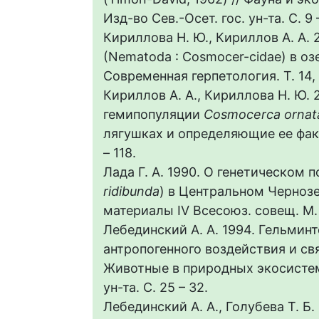
Изд-во Сев.-Осет. гос. ун-та. С. 9 
Кириллова Н. Ю., Кириллов А. А. 
(Nematoda : Cosmocer-cidae) в оз
Современная герпетология. Т. 14, в
Кириллов А. А., Кириллова Н. Ю.
гемипопуляции
Cosmocerca ornat
лягушках и определяющие ее факто
– 118.
Лада Г. А. 1990. О генетическом
ridibunda
) в Центральном Чернозе
материалы IV Всесоюз. совещ. М. :
Лебединский А. А. 1994. Гельмин
антропогенного воздействия и св
Животные в природных экосистема
ун-та. С. 25 – 32.
Лебединский А. А., Голубева Т. 