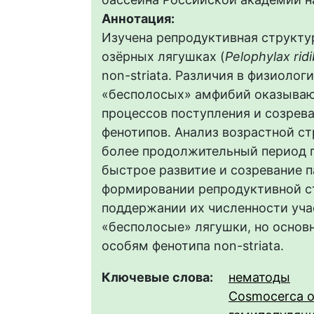
Аннотация:
Изучена репродуктивная структ
озёрных лягушках (
Pelophylax rid
non-striata. Различия в физиолог
«бесполосых» амфибий оказывают
процессов поступления и созрев
фенотипов. Анализ возрастной с
более продолжительный период п
быстрое развитие и созревание 
формировании репродуктивной с
поддержании их численности учас
«бесполосые» лягушки, но основ
особям фенотипа non-striata.
Ключевые слова:
нематоды
Cosmocerca o