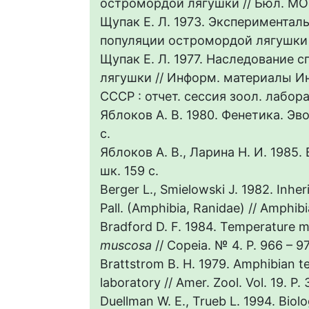
остромордой лягушки // Бюл. МОИП.
Щупак Е. Л. 1973. Экспериментал
популяции остромордой лягушки //
Щупак E. Л. 1977. Наследование
лягушки // Информ. материалы И
СССР : отчет. сессия зоол. лабора
Яблоков А. В. 1980. Фенетика. Эво
с.
Яблоков А. В., Ларина Н. И. 1985.
шк. 159 с.
Berger L., Smielowski J. 1982. Inher
Pall. (Amphibia, Ranidae) // Amphibia-
Bradford D. F. 1984. Temperature m
muscosa
// Copeia. № 4. P. 966 – 9
Brattstrom B. H. 1979. Amphibian te
laboratory // Amer. Zool. Vol. 19. P.
Duellman W. E., Trueb L. 1994. Biol