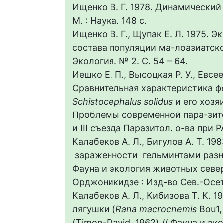
Ищенко В. Г. 1978. Динамически
М. : Наука. 148 с.
Ищенко В. Г., Щупак Е. Л. 1975. 
состава популяции ма-лоазиатск
Экология. № 2. С. 54 – 64.
Иешко Е. П., Высоцкая Р. У., Евсее
Сравнительная характеристика ф
Schistocephalus solidus
и его хозя
Проблемы современной пара-зито
и III съезда Паразитол. о-ва при Р
Калабеков А. Л., Бигулов А. Т. 1
зараженности гельминтами разн
Фауна и экология животных север
Орджоникидзе : Изд-во Сев.-Осет. г
Калабеков А. Л., Кибизова Т. К. 
лягушки (
Rаnа mасrоcnemis
Воu1,
(Timon-David, 1962) // Фауна и э