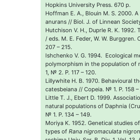
Hopkins University Press. 670 p.
Hoffman E. A., Blouin M. S. 2000. A
anurans // Biol. J. of Linnean Societ
Hutchison V. H., Duprle R. K. 1992.
/ eds. M. E. Feder, W. W. Burggren. 
207 – 215.
Ishchenko V. G. 1994. Ecological me
polymorphism in the population of mo
1, № 2. P. 117 – 120.
Lillywhite H. B. 1970. Behavioural t
catesbeiana // Copeia. № 1. P. 158 –
Little T. J., Ebert D. 1999. Associa
natural populations of Daphnia (Crus
№ 1. P. 134 – 149.
Moriya K. 1952. Genetical studies o
types of
Rana nigromaculata
nigroma
roshima Univ. Ser. B. Div. 1. Vol. 13. 