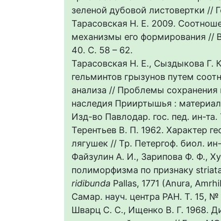
зеленой дубовой листовертки // Ге
Тарасовская Н. Е. 2009. Соотнош
механизмы его формирования // Вес
40. C. 58 – 62.
Тарасовская Н. Е., Сыздыкова Г.
гельминтов грызунов путем соот
анализа // Проблемы сохранения 
наследия Прииртышья : материалы
Изд-во Павлодар. гос. пед. ин-та. Т
Терентьев В. П. 1962. Характер 
лягушек // Тр. Петергоф. биол. ин-т
Файзулин А. И., Зарипова Ф. Ф., 
полиморфизма по признаку striat
ridibunda
Pallas, 1771 (Anura, Amrh
Самар. науч. центра РАН. Т. 15, № 
Шварц С. С., Ищенко В. Г. 1968. 