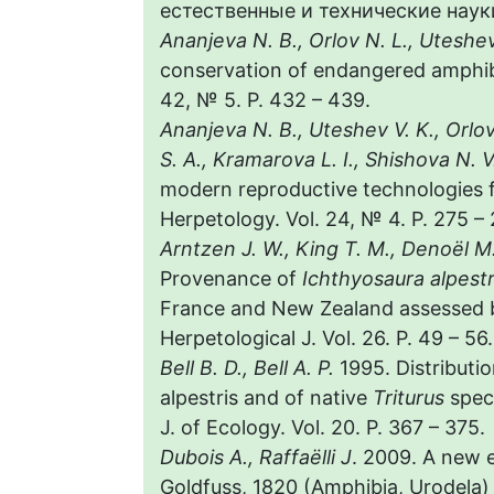
естественные и технические науки.
Ananjeva N. B., Orlov N. L., Uteshe
conservation of endangered amphibian
42, № 5. P. 432 – 439.
Ananjeva N. B., Uteshev V. K., Orlo
S. A., Kramarova L. I., Shishova N. 
modern reproductive technologies fo
Herpetology. Vol. 24, № 4. P. 275 –
Arntzen J. W., King T. M., Denoël M.
Provenance of
Ichthyosaura alpestr
France and New Zealand assessed b
Herpetological J. Vol. 26. P. 49 – 56.
Bell B. D., Bell A. P.
1995. Distributio
alpestris and of native
Triturus
spec
J. of Ecology. Vol. 20. P. 367 – 375.
Dubois A., Raffaëlli J
. 2009. A new 
Goldfuss, 1820 (Amphibia, Urodela) //