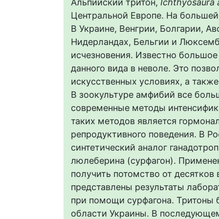
Альпийский тритон,
Ichthyosaura a
Центральной Европе. На большей 
В Украине, Венгрии, Болгарии, Ав
Нидерландах, Бельгии и Люксемб
исчезновения. Известно большое
данного вида в неволе. Это позво
искусственных условиях, а такж
В зоокультуре амфибий все боль
современные методы интенсифик
таких методов является гормона
репродуктивного поведения. В Ро
синтетический аналог ганадотро
люлеберина (сурфагон). Примене
получить потомство от десятков 
представлены результаты лабора
при помощи сурфагона. Тритоны 
области Украины. В последующе