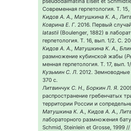
pseudodalmatina Eiselt et Schmidtl
Современная герпетология. Т. 15, в
Кидов А. А., Матушкина К. А., Литв
Коврина Е. Г
. 2016. Первый случ
latastii
(Boulenger, 1882) в лабор
герпетология. Т. 16, вып. 1/2. С. 20
Кидов А. А., Матушкина К. А., Блин
размножение кубинской жабы (
P
менная герпетология. Т. 17, вып. 1/
Кузьмин С. Л
. 2012. Земноводные 
370 с.
Литвинчук С. Н., Боркин Л. Я
. 200
распространение гребенчатых тр
территории России и сопредельны
Матушкина К. А., Кидов А. А., Лит
лабораторного размножения бат
Schmid, Steinlein et Grosse, 1999 