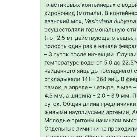
пластиковых контейнерах с водо
хирономид (мотыль). В контейне
яванский мох,
Vesicularia dubyana
осуществляли гормональную сти
(по 12.5 мг действующего вещест
полость один раз в начале февра
– 3 суток после инъекции. Случа
температуре воды от 5.0 до 22.5
найденного яйца до последнего) с
откладывали 141 – 268 яиц. В фе
самок, в апреле – четыре, в мае –
4.5 мм, а ширина – 2.0 – 3.9 мм.
суток. Общая длина предличинки 
живыми науплиусами артемии,
A
Молодые тритоны начинали выходи
Отдельные личинки не проходили
выращивания. Общая длина тела 