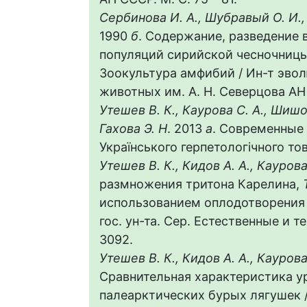
Сербинова И. А., Шубравый О. И., 
1990
б
. Содержание, разведение 
популяций сирийской чесночницы
Зоокультура амфибий / Ин-т эво
животных им. А. Н. Северцова АН 
Утешев В. К., Каурова С. А., Шишов
Гахова Э. Н
. 2013
а
. Современные 
Українського герпетологічного тов
Утешев В. К., Кидов А. А., Кауров
размножения тритона Карелина,
использованием оплодотворения 
гос. ун-та. Сер. Естественные и те
3092.
Утешев В. К., Кидов А. А., Каурова
Сравнительная характеристика у
палеарктических бурых лягушек // 