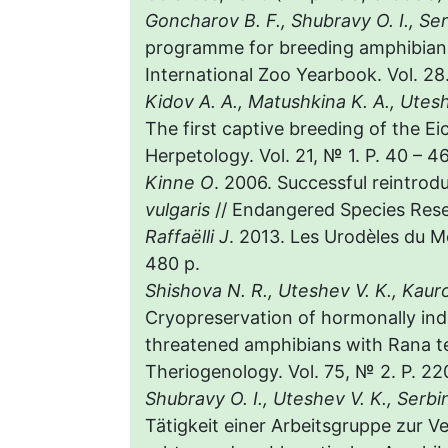
Goncharov B. F., Shubravy O. I., Ser
programme for breeding amphibians,
International Zoo Yearbook. Vol. 28. 
Kidov A. A., Matushkina K. A., Utesh
The first captive breeding of the Ei
Herpetology. Vol. 21, № 1. P. 40 – 46
Kinne O
. 2006. Successful reintrod
vulgaris
// Endangered Species Resear
Raffaëlli J
. 2013. Les Urodèles du M
480 p.
Shishova N. R., Uteshev V. K., Kaur
Cryopreservation of hormonally ind
threatened amphibians with Rana te
Theriogenology. Vol. 75, № 2. P. 22
Shubravy O. I., Uteshev V. K., Serbi
Tätigkeit einer Arbeitsgruppe zur 