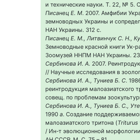
и технические науки. Т. 22, № 5. С
Писанец Е. М
. 2007. Амфибии Ук
земноводных Украины и сопредел
НАН Украины. 312 с.
Писанец Е. М., Литвинчук С. Н., Ку
Земноводные красной книги Ук-ра
Зоомузей ННПМ НАН Украины. 23
Сербинова И. А.
2007. Реинтродук
// Научные исследования в зоологи
Сербинова И. А., Туниев Б. С
. 19
реинтродукция малоазиатского т
совещ. по проблемам зоокультуры : 
Сербинова И. А., Туниев Б. С., Ут
1990
а
. Создание поддерживаемо
малоазиатского тритона (
Triturus
/ Ин-т эволюционной морфологии
АН СССР. М. С. 75 – 81.