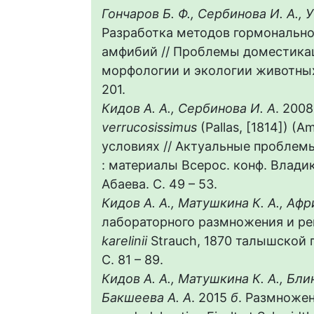
Гончаров Б. Ф., Сербинова И. А., 
Разработка методов гормональн
амфибий // Проблемы доместика
морфологии и экологии животных 
201.
Кидов А. А., Сербинова И. А
. 200
verrucosissimus
(Pallas, [1814]) (
условиях // Актуальные проблем
: материалы Всерос. конф. Владик
Абаева. С. 49 – 53.
Кидов А. А., Матушкина К. А., Афр
лабораторного размножения и ре
karelinii
Strauch, 1870 талышской по
С. 81 – 89.
Кидов А. А., Матушкина К. А., Блино
Бакшеева А. А
. 2015
б
. Размноже