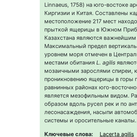
Linnaeus, 1758) на юго-востоке а
Киргизии и Китая. Составлены к
местоположение 217 мест находо
прыткой ящерицы в Южном Приба
Казахстана являются важнейшим
Максимальный предел вертикальн
уровнем моря отмечен в Центра
местами обитания
L. agilis
являютс
мозаичными зарослями спиреи, 
проникновению ящерицы в горы 
равнинных районах юго-восточно
является мезофильным видом. Ра
образом вдоль русел рек и по а
лесонасаждения, насыпи автомоб
системы и оросительные каналы.
Ключевые слова:
Lacerta agilis