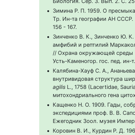
Биология. Сер. 3. Вып. 2. С. 25
Зимина Р. П. 1959. О пресмы
Тр. Ин-та географии АН СССР. М
156 - 167.
Зинченко В. К., Зинченко Ю. К
амфибий и рептилий Маркакол
// Охрана окружающей среды
Усть-Каменогор. гос. пед. ин-т
Калябина-Хауф С. А., Ананьева
внутривидовая структура ши
agilis
L., 1758 (Lacertidae, Saur
митохондриального гена цитохр
Кащенко Н. О. 1909. Гады, со
экспедициями проф. В. В. Сапож
Ежегодник Зоол. музея Императ
Коровин В. И., Курдин Р. Д. 