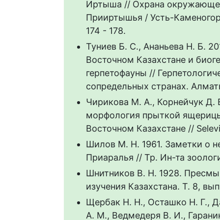
Иртыша // Охрана окружающе
Прииртышья / Усть-Каменогор. 
174 - 178.
Туниев Б. С., Ананьева Н. Б. 
Восточном Казахстане и биог
герпетофауны // Герпетологич
сопредельных странах. Алматы
Чирикова М. А., Корнейчук Д.
морфология прыткой ящерицы (L
Восточном Казахстане // Selevin
Шилов М. Н. 1961. Заметки о 
Приаралья // Тр. Ин-та зоологии
Шнитников В. Н. 1928. Пресмы
изучения Казахстана. Т. 8, вып.
Щербак Н. Н., Осташко Н. Г., 
А. М., Ведмедеря В. И., Гаранин