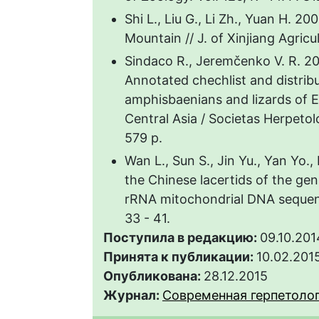
Shi L., Liu G., Li Zh., Yuan H. 2
Mountain // J. of Xinjiang Agricul
Sindaco R., Jeremčenko V. R. 200
Annotated chechlist and distribut
amphisbaenians and lizards of E
Central Asia / Societas Herpetolo
579 p.
Wan L., Sun S., Jin Yu., Yan Yo.
the Chinese lacertids of the ge
rRNA mitochondrial DNA sequences
33 - 41.
Поступила в редакцию:
09.10.201
Принята к публикации:
10.02.201
Опубликована:
28.12.2015
Журнал:
Современная герпетология