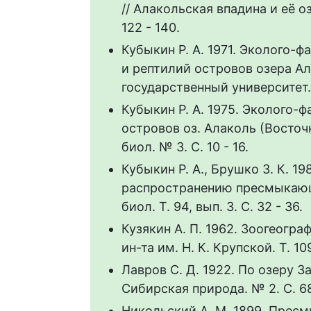
// Алакольская впадина и её о
122 - 140.
Кубыкин Р. А. 1971. Эколого-
и рептилий островов озера Ал
государственный университет. 
Кубыкин Р. А. 1975. Эколого-
островов оз. Алаколь (Восточн
биол. № 3. С. 10 - 16.
Кубыкин Р. А., Брушко З. К. 1
распространению пресмыкающи
биол. Т. 94, вып. 3. C. 32 - 36.
Кузякин А. П. 1962. Зоогеограф
ин-та им. Н. К. Крупской. Т. 109
Лавров С. Д. 1922. По озеру З
Сибирская природа. № 2. С. 68
Никольский А. М. 1899. Прес