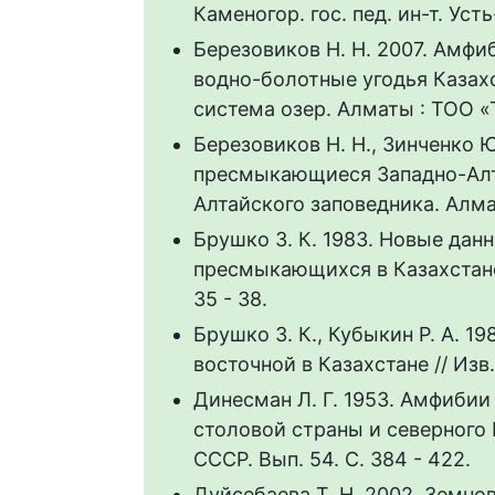
Каменогор. гос. пед. ин-т. Усть
Березовиков Н. Н. 2007. Амфи
водно-болотные угодья Казахс
система озер. Алматы : ТОО «
Березовиков Н. Н., Зинченко Ю
пресмыкающиеся Западно-Алта
Алтайского заповедника. Алматы
Брушко З. К. 1983. Новые дан
пресмыкающихся в Казахстане 
35 - 38.
Брушко З. К., Кубыкин Р. А. 1
восточной в Казахстане // Изв.
Динесман Л. Г. 1953. Амфибии
столовой страны и северного 
СССР. Вып. 54. С. 384 - 422.
Дуйсебаева Т. Н. 2002. Земн