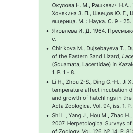
Окулова Н. М., Рашкевич Н.А.,
Хонякина 3. П., Швецов Ю. Г., 
ящерица. М. : Наука. С. 9 - 25.
Яковлева И. Д. 1964. Пресмык
с.
Сhirikova M., Dujsebayeva T., D
of the Eastern Sand Lizard,
Lace
(Squamata, Lacertidae) in Kazakh
1. Р. 1 - 8.
Li H., Zhou Z-S., Ding G.-H., Ji 
temperature affect incubation 
and growth of hatchlings in the
Acta Zoologica. Vol. 94, iss. 1. Р. 
Shi L., Yang J., Hou M., Zhao H.
2007. Herpetological Surveys of
of Zoology. Vol. 126, № 14. Р. 81