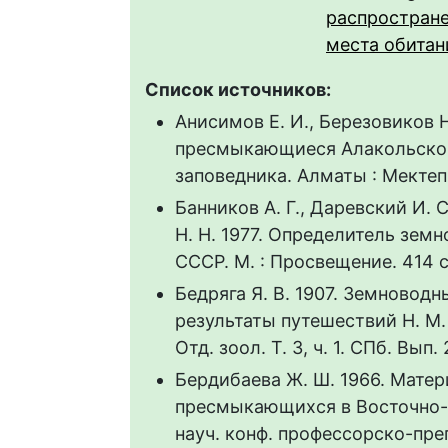
распростран
места обитан
Список источников:
Анисимов Е. И., Березовиков 
пресмыкающиеся Алакольского
заповедника. Алматы : Мектеп. Т
Банников А. Г., Даревский И. С
Н. Н. 1977. Определитель зе
СССР. М. : Просвещение. 414 с
Бедряга Я. В. 1907. Земновод
результаты путешествий Н. М
Отд. зоол. Т. 3, ч. 1. СПб. Вып. 
Бердибаева Ж. Ш. 1966. Мате
пресмыкающихся в Восточно-Ка
науч. конф. профессорско-пре