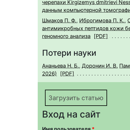
черепахи Kirgizemys dmitrievi Nes
данным компьютерной томограф
Шмаков П. Ф.
,
Иброгимова П. К.
,
антимикробных пептидов кожи б
геномного анализа
[PDF]
Потери науки
Ананьева Н. Б.
,
Доронин И. В.
Пам
2026)
[PDF]
Загрузить статью
Вход на сайт
Имя пользователя
*