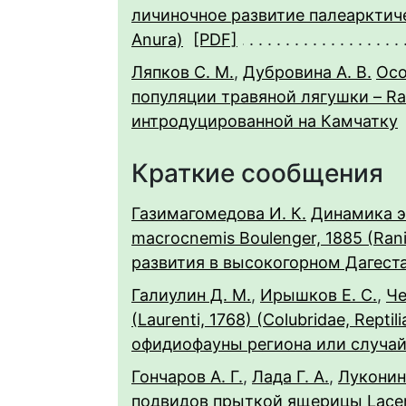
личиночное развитие палеарктиче
Anura)
[PDF]
Ляпков С. М.
,
Дубровина А. В.
Осо
популяции травяной лягушки – Ran
интродуцированной на Камчатку
Краткие сообщения
Газимагомедова И. К.
Динамика э
macrocnemis Boulenger, 1885 (Rani
развития в высокогорном Дагест
Галиулин Д. М.
,
Ирышков Е. С.
,
Че
(Laurenti, 1768) (Colubridae, Rept
офидиофауны региона или случай
Гончаров А. Г.
,
Лада Г. А.
,
Луконина
подвидов прыткой ящерицы Lacerta 