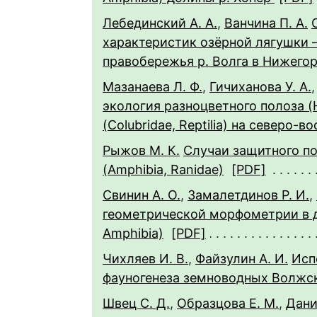
Лебединский А. А.
,
Ванчина П. А.
характеристик озёрной лягушки – 
правобережья р. Волга в Нижего
Мазанаева Л. Ф.
,
Гичиханова У. А.
экология разноцветного полоза (He
(Colubridae, Reptilia) на северо-в
Рыжов М. К.
Случаи защитного по
(Amphibia, Ranidae)
[PDF]
Свинин А. О.
,
Замалетдинов Р. И.
,
геометрической морфометрии в д
Amphibia)
[PDF]
Чихляев И. В.
,
Файзулин А. И.
Исп
фауногенеза земноводных Волжск
Швец С. Д.
,
Образцова Е. М.
,
Дани