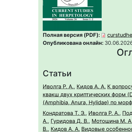
Полная версия (PDF):
curstudhe
Опубликована онлайн:
30.06.202
Ог
Статьи
Иволга Р. А.
,
Кидов А. А.
К вопрос
квакш двух криптических форм (Dry
(Amphibia, Anura, Hylidae) по м
Кондратова Т. Э.
,
Иволга Р. А.
,
Под
А.
,
Гуридова Д. В.
,
Мотошина М. А
В.
,
Кидов А. А.
Видовые особеннос