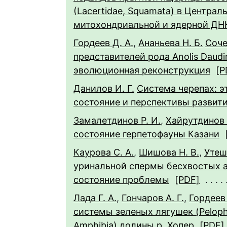
(Lacertidae, Squamata) в Центра
митохондриальной и ядерной ДН
Гордеев Д. А.
,
Ананьева Н. Б.
Соче
представителей рода Anolis Daudin
эволюционная реконструкция
[P
Данилов И. Г.
Система черепах: 
состояние и перспективы развит
Замалетдинов Р. И.
,
Хайрутдинов 
состояние герпетофауны Казани
Каурова С. А.
,
Шишова Н. В.
,
Утеш
уринальной спермы бесхвостых 
состояние проблемы
[PDF]
Лада Г. А.
,
Гончаров А. Г.
,
Гордеев 
системы зеленых лягушек (Pelophy
Amphibia) долины р. Хопер
[PDF]